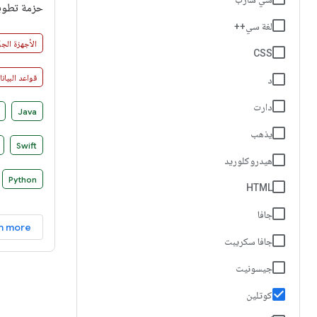
لغة سي++
بسيطة واصط
الأجهزة الجوّ
CSS
الأساسية.
قواعد البيان
د
دارت
Java
يذهب
Swift
هيدروكلوريد
Python
HTML
جافا
n more
جافا سكريبت
جيسونيت
كوتلين