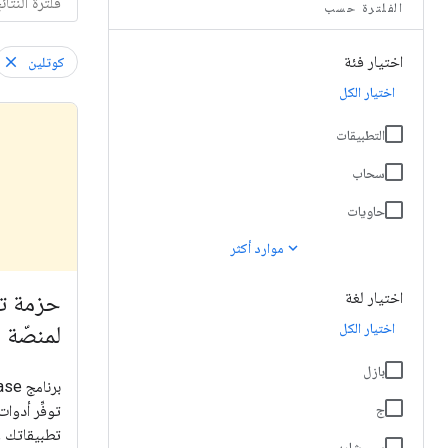
الفلترة حسب
اختيار فئة
كوتلين
اختيار الكل
التطبيقات
سحاب
حاويات
expand_more
موارد أكثر
اختيار لغة
اختيار الكل
لمنصّة Firebase
بازل
توفِّر أدو
ج
تطبيقاتك و
سي شارب