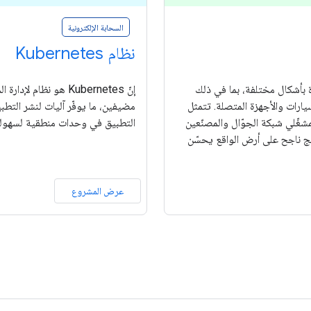
السحابة الإلكترونية
نظام Kubernetes
زة بأشكال مختلفة، بما في ذلك
إنّ Kubernetes هو ن
سيارات والأجهزة المتصلة. تتمثل
مضيفين، ما يوفّر آليات لنشر التط
مفتوح يتيح لمشغّلي شبكة الجوّال والمصنّعين
التطبيق في وحدات منطقية لسهولة ا
تج ناجح على أرض الواقع يحسّن
عرض المشروع