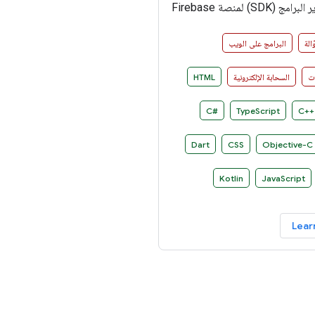
حزمة تطوير البرامج (SDK) لمنصة Firebase
الوصول إلى خدمات Firebase بطريقة
لاحية على العديد من الأنظمة
الة
البرامج على الويب
ات
السحابة الإلكترونية
HTML
C#‎
TypeScript
C++‎
Dart
CSS
Objective-C
Kotlin
JavaScript
Lear