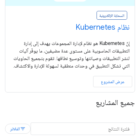
السحابة الإلكترونية
نظام Kubernetes
إنّ Kubernetes هو نظام لإدارة المجموعات يهدف إلى إدارة
التطبيقات الحاسوبية على مستوى عدة مضيفين، ما يوفّر آليات
لنشر التطبيقات وصيانتها وتوسيع نطاقها. تقوم بتجميع الحاويات
التي تشكل التطبيق في وحدات منطقية لسهولة الإدارة والاكتشاف.
عرض المشروع
جميع المشاريع
filter_list
الفلاتر