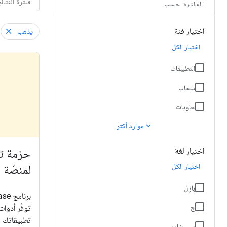
الفلترة حسب
اختيار فئة
يذهب
اختيار الكل
التطبيقات
سحاب
حاويات
expand_more
موارد أكثر
اختيار لغة
اختيار الكل
لمنصّة Firebase
بازل
توفِّر أدو
ج
تطبيقاتك و
سي شارب