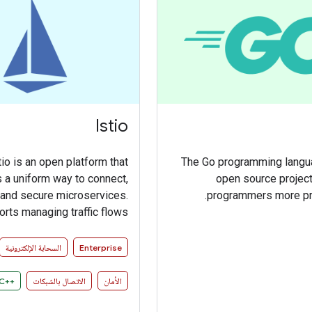
Istio
tio is an open platform that
The Go programming langu
 a uniform way to connect,
open source projec
and secure microservices.
programmers more pro
orts managing traffic flows
 microservices, enforcing
 policies, and aggregating
Enterprise
السحابة الإلكترونية
 data, all without requiring
nges to microservice code.
الأمان
الاتصال بالشبكات
C++‎