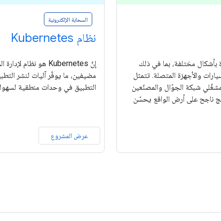
السحابة الإلكترونية
نظام Kubernetes
زة بأشكال مختلفة، بما في ذلك
إنّ Kubernetes هو ن
سيارات والأجهزة المتصلة. تتمثل
مضيفين، ما يوفّر آليات لنشر التط
مفتوح يتيح لمشغّلي شبكة الجوّال والمصنّعين
التطبيق في وحدات منطقية لسهولة ا
تج ناجح على أرض الواقع يحسّن
عرض المشروع