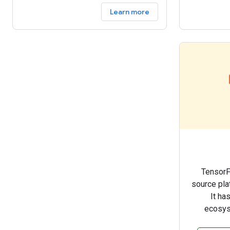
services so you don’t have to.
Learn more
TensorF
source pla
It ha
ecosyst
com