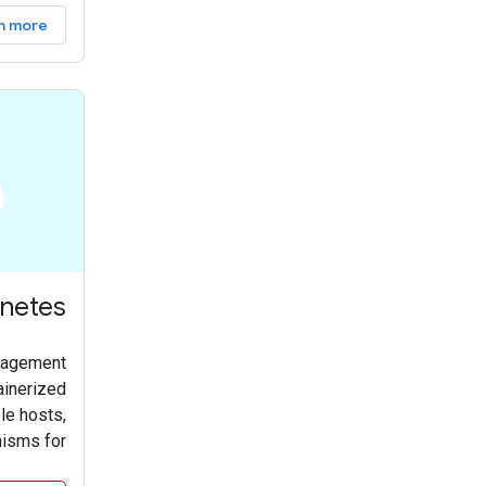
n more
netes
anagement
ainerized
le hosts,
isms for
d scaling