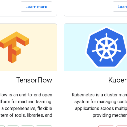
Learn more
Lear
TensorFlow
Kuber
low is an end-to-end open
Kubernetes is a cluster m
tform for machine learning.
system for managing cont
s a comprehensive, flexible
applications across multip
em of tools, libraries, and
providing mechan
munity resources that lets
deployment, maintenance, an