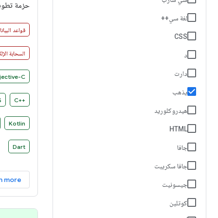
لغة سي++
بسيطة واصط
قواعد البيان
CSS
الأساسية.
السحابة الإلك
د
دارت
ective-C
يذهب
S
C++‎
هيدروكلوريد
Kotlin
HTML
Dart
جافا
جافا سكريبت
n more
جيسونيت
كوتلين