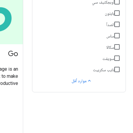
أوبجكتيف سي
بايثون
الصدأ
ساس
سكالا
Go
سويفت
age is an
تايب سكريبت
t to make
expand_less
موارد أقل
ductive.