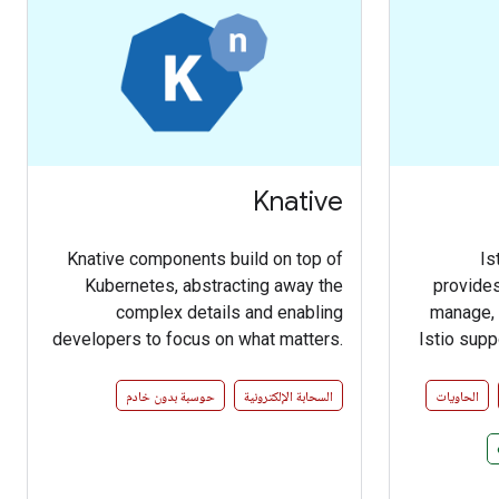
Knative
Knative components build on top of
Is
Kubernetes, abstracting away the
provides
complex details and enabling
manage, 
developers to focus on what matters.
Istio supp
Built by codifying the best practices
between
shared by successful real-world
access
الحاويات
السحابة الإلكترونية
حوسبة بدون خادم
implementations, Knative solves the
telemetry
“boring but difficult” parts of
cha
deploying and managing cloud native