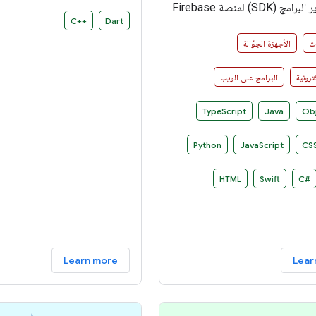
برنامج التشغيل، وتجريدات البرامج
حزمة تطوير البرامج (SDK) لمنصة Firebase
التشغيل Fuchsia هو ن
C++‎
Dart
الوصول إلى خدمات Firebase بطريقة
للأغراض العامة تم تصميمه لتش
لاحية على العديد من الأنظمة
ات
الأجهزة الجوّالة
متكاملة متنوّعة من الأجهزة والبرا
ترونية
البرامج على الويب
TypeScript
Java
Obj
Python
JavaScript
CS
HTML
Swift
C#‎
Learn more
Lear