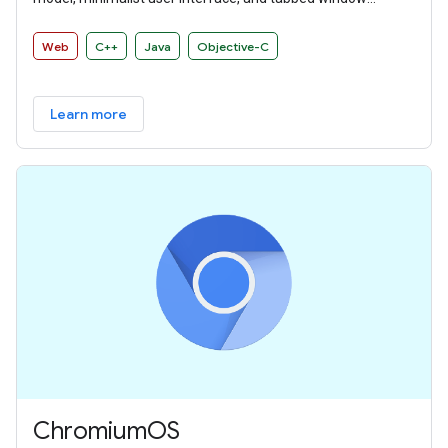
manager that many other browsers have since adopted.
Web
C++
Java
Objective-C
Learn more
ChromiumOS