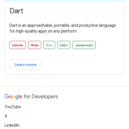
Dart
Dart is an approachable, portable, and productive language
for high-quality apps on any platform.
Seluler
Web
C++
Dart
JavaScript
Learn more
YouTube
X
LinkedIn