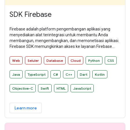
SDK Firebase
Firebase adalah platform pengembangan aplikasi yang
menyediakan alat terintegrasi untuk membantu Anda
membangun, mengembangkan, dan memonetisasi aplikasi.
Firebase SDK memungkinkan akses ke layanan Firebase
secara intuitif dan idiomatis di berbagai platform.
Web
Seluler
Database
Cloud
Python
CSS
Java
TypeScript
C#
C++
Dart
Kotlin
Objective-C
Swift
HTML
JavaScript
Learn more