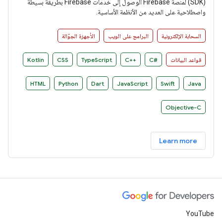
(SDK) لمنصة Firebase الوصول إلى خدمات Firebase بطريقة بسيطة
واصطلاحية على العديد من الأنظمة الأساسية.
السحابة الإلكترونية
البرامج على الويب
الأجهزة الجوّالة
قواعد البيانات
C#‎
C++‎
TypeScript
CSS
Kotlin
HTML
Python
Dart
JavaScript
Swift
Java
Objective-C
Learn more
YouTube