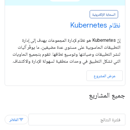
السحابة الإلكترونية
نظام Kubernetes
إنّ Kubernetes هو نظام لإدارة المجموعات يهدف إلى إدارة
التطبيقات الحاسوبية على مستوى عدة مضيفين، ما يوفّر آليات
لنشر التطبيقات وصيانتها وتوسيع نطاقها. تقوم بتجميع الحاويات
التي تشكل التطبيق في وحدات منطقية لسهولة الإدارة والاكتشاف.
عرض المشروع
جميع المشاريع
filter_list
الفلاتر