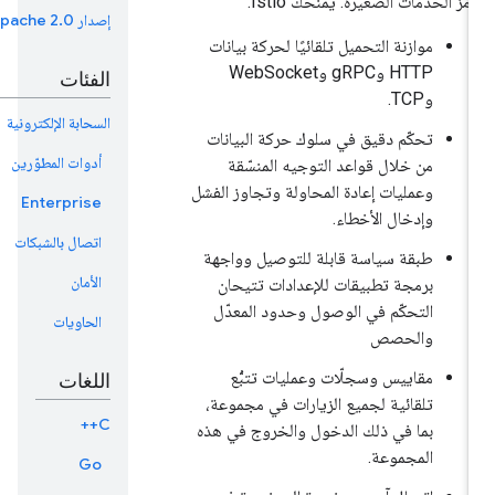
مز الخدمات الصغيرة. يمنحك Istio:
إصدار Apache 2.0
موازنة التحميل تلقائيًا لحركة بيانات
HTTP وgRPC وWebSocket
الفئات
وTCP.
السحابة الإلكترونية
تحكّم دقيق في سلوك حركة البيانات
أدوات المطوّرين
من خلال قواعد التوجيه المنسّقة
وعمليات إعادة المحاولة وتجاوز الفشل
Enterprise
وإدخال الأخطاء.
اتصال بالشبكات
طبقة سياسة قابلة للتوصيل وواجهة
الأمان
برمجة تطبيقات للإعدادات تتيحان
التحكّم في الوصول وحدود المعدّل
الحاويات
والحصص
مقاييس وسجلّات وعمليات تتبُّع
اللغات
تلقائية لجميع الزيارات في مجموعة،
C++
بما في ذلك الدخول والخروج في هذه
المجموعة.
Go