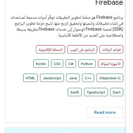
Firebase
برنامج Firebase هو منصّة لتطوير التطبيقات توفِّر أدوات مدمجة لمساعدتك
في إنشاء تطبيقاتك وتنميتها وتحقيق الربح منها. تتيح حزمة تطوير البرامج
(SDK) لمنصة Firebase الوصول إلى خدمات Firebase بطريقة بسيطة
واصطلاحية على العديد من الأنظمة الأساسية.
قواعد البيانات
البرامج على الويب
السحابة الإلكترونية
الأجهزة الجوّالة
Python
C#‎
CSS
Kotlin
HTML
JavaScript
Java
C++‎
Objective-C
Swift
TypeScript
Dart
Read more