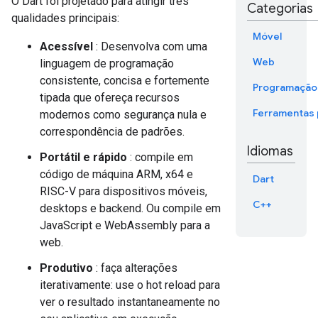
O Dart foi projetado para atingir três
Categorias
qualidades principais:
Móvel
Acessível
: Desenvolva com uma
Web
linguagem de programação
consistente, concisa e fortemente
Programação
tipada que ofereça recursos
Ferramentas
modernos como segurança nula e
correspondência de padrões.
Idiomas
Portátil e rápido
: compile em
código de máquina ARM, x64 e
Dart
RISC-V para dispositivos móveis,
C++
desktops e backend. Ou compile em
JavaScript e WebAssembly para a
web.
Produtivo
: faça alterações
iterativamente: use o hot reload para
ver o resultado instantaneamente no