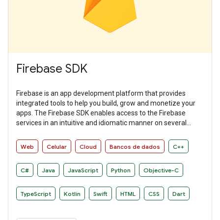
Firebase SDK
Firebase is an app development platform that provides
integrated tools to help you build, grow and monetize your
apps. The Firebase SDK enables access to the Firebase
services in an intuitive and idiomatic manner on several
platforms.
Web
Celular
Cloud
Bancos de dados
C++
C#
Java
JavaScript
Python
Objective-C
TypeScript
Kotlin
Swift
HTML
CSS
Dart