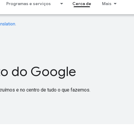
Programas e serviços
Cerca de
Mais
nslation
.
to do Google
truímos e no centro de tudo o que fazemos.