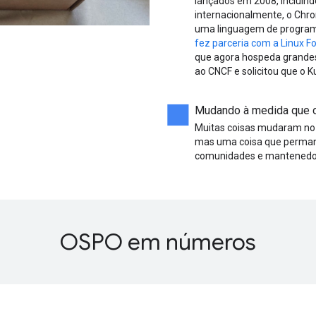
lançados em 2008, incluin
internacionalmente, o Chr
uma linguagem de program
fez parceria com a Linux F
que agora hospeda grandes
ao CNCF e solicitou que o
Mudando à medida que o
Muitas coisas mudaram no
mas uma coisa que permane
comunidades e mantenedore
OSPO em números