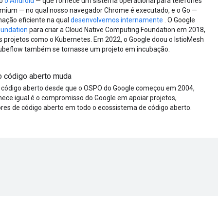
do
o Android
— que fornece um sistema operacional para telefones
omium — no qual nosso navegador Chrome é executado, e o Go —
ação eficiente na qual
desenvolvemos internamente
. O Google
oundation
para criar a Cloud Native Computing Foundation em 2018,
 projetos como o Kubernetes. Em 2022, o Google doou o IstioMesh
 Kubeflow também se tornasse um projeto em incubação.
 código aberto muda
 código aberto desde que o OSPO do Google começou em 2004,
ce igual é o compromisso do Google em apoiar projetos,
s de código aberto em todo o ecossistema de código aberto.