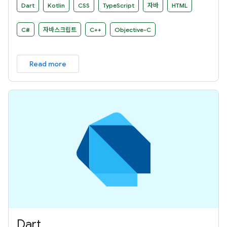
Dart
Kotlin
CSS
TypeScript
자바
HTML
C#
자바스크립트
C++
Objective-C
Read more
Dart