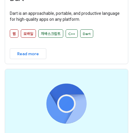
Dart is an approachable, portable, and productive language
for high-quality apps on any platform.
웹
모바일
자바스크립트
C++
Dart
Read more