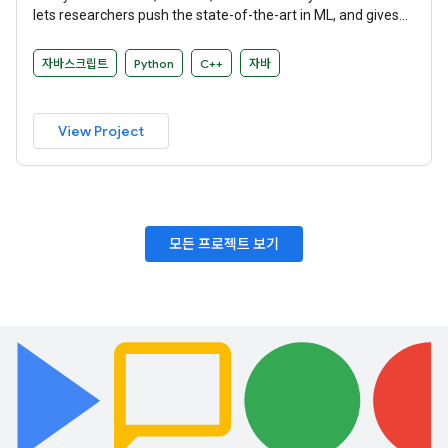
lets researchers push the state-of-the-art in ML, and gives
developers the ability to easily build and deploy ML-powered
applications.
자바스크립트
Python
C++
자바
View Project
모든 프로젝트 보기