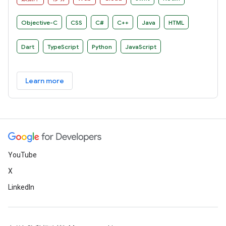
Objective-C
CSS
C#
C++
Java
HTML
Dart
TypeScript
Python
JavaScript
Learn more
YouTube
X
LinkedIn