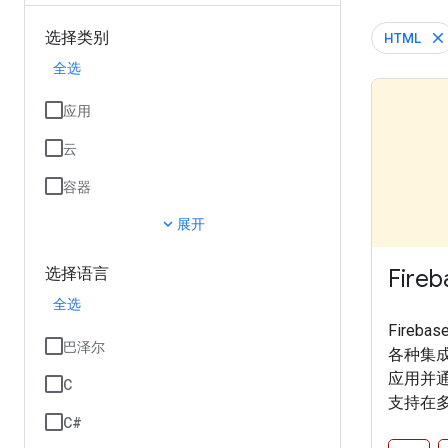
选择类别
HTML
全选
应用
云
容器
expand_more
展开
Fireb
选择语言
全选
Fire
巴泽尔
各种集
应用并通过
C
支持在
C#
式访问 F