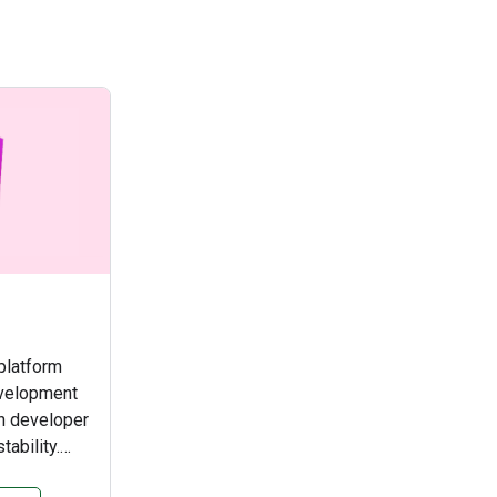
platform
evelopment
on developer
tability.
gular can be