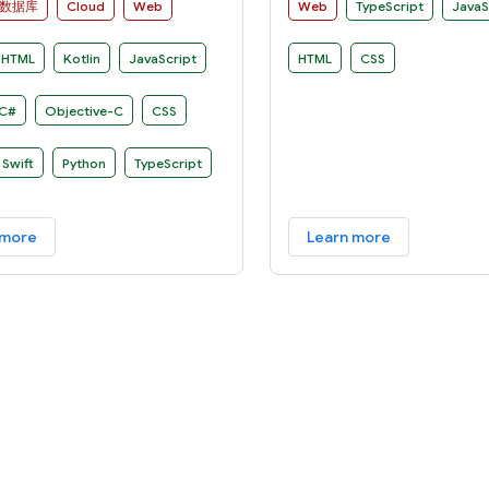
deployed to mobile devic
数据库
Cloud
Web
Web
TypeScript
JavaS
desktops as websites and
applications.
HTML
Kotlin
JavaScript
HTML
CSS
C#
Objective-C
CSS
Swift
Python
TypeScript
 more
Learn more