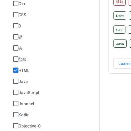
移动
C++
CSS
Dart
D
C++
镖
Java
去
盐酸
Learn
HTML
Java
JavaScript
Jsonnet
Kotlin
Objective-C