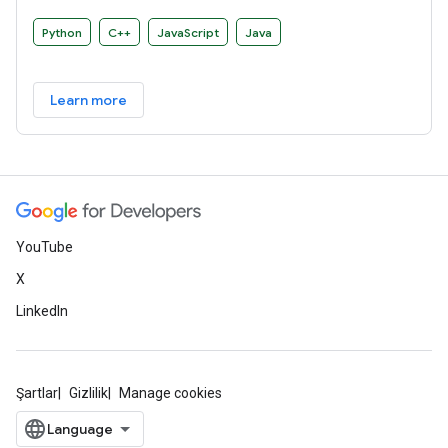
developers the ability to easily build and deploy ML-powered
applications.
Python
C++
JavaScript
Java
Learn more
YouTube
X
LinkedIn
Şartlar
Gizlilik
Manage cookies