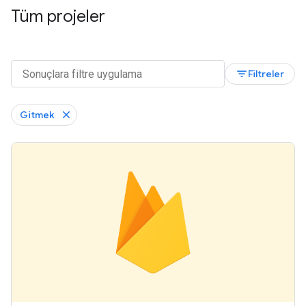
Tüm projeler
filter_list
Filtreler
Gitmek