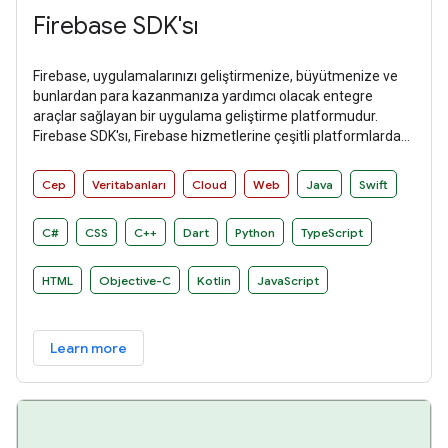
Firebase SDK'sı
Firebase, uygulamalarınızı geliştirmenize, büyütmenize ve
bunlardan para kazanmanıza yardımcı olacak entegre
araçlar sağlayan bir uygulama geliştirme platformudur.
Firebase SDK'sı, Firebase hizmetlerine çeşitli platformlarda
sezgisel ve deyimsel bir şekilde erişim sağlar.
Cep
Veritabanları
Cloud
Web
Java
Swift
C#
CSS
C++
Dart
Python
TypeScript
HTML
Objective-C
Kotlin
JavaScript
Learn more