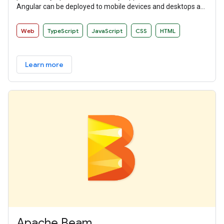
Angular can be deployed to mobile devices and desktops as
websites and native applications.
Web
TypeScript
JavaScript
CSS
HTML
Learn more
Apache Beam