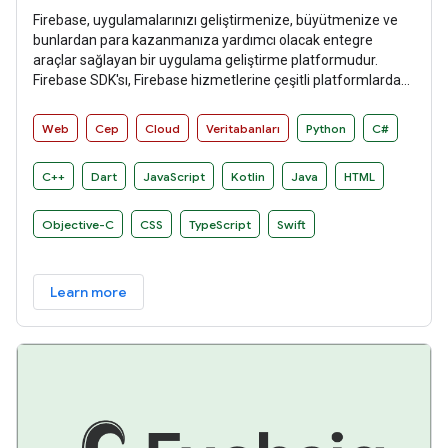
Firebase, uygulamalarınızı geliştirmenize, büyütmenize ve
bunlardan para kazanmanıza yardımcı olacak entegre
araçlar sağlayan bir uygulama geliştirme platformudur.
Firebase SDK'sı, Firebase hizmetlerine çeşitli platformlarda
sezgisel ve deyimsel bir şekilde erişim sağlar.
Web
Cep
Cloud
Veritabanları
Python
C#
C++
Dart
JavaScript
Kotlin
Java
HTML
Objective-C
CSS
TypeScript
Swift
Learn more