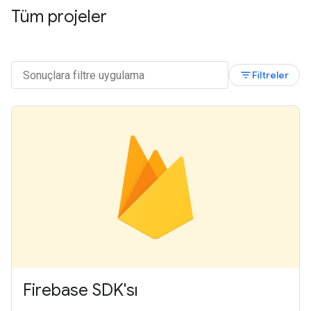
Tüm projeler
filter_list
Filtreler
Firebase SDK'sı