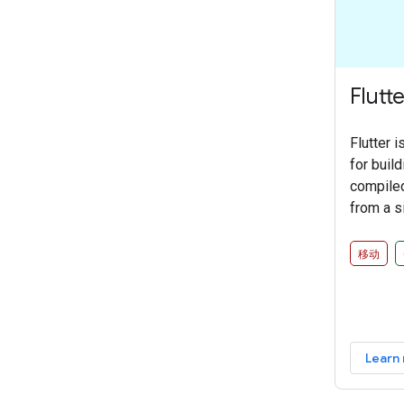
Flutte
Flutter 
for build
compiled
from a s
移动
Learn