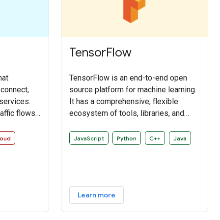
TensorFlow
hat
TensorFlow is an end-to-end open
 connect,
source platform for machine learning.
services.
It has a comprehensive, flexible
affic flows
ecosystem of tools, libraries, and
nforcing
community resources that lets
egating
researchers push the state-of-the-art
loud
JavaScript
Python
C++
Java
 requiring
in ML, and gives developers the
code.
ability to easily build and deploy ML-
powered applications.
Learn more