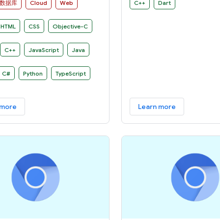
各种各样的硬件和软件生
数据库
Cloud
Web
C++
Dart
支持。
HTML
CSS
Objective-C
C++
JavaScript
Java
C#
Python
TypeScript
 more
Learn more