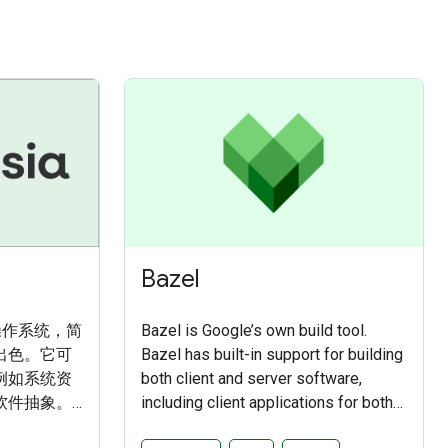
Bazel
源操作系统，简
Bazel is Google’s own build tool.
出色。它可
Bazel has built-in support for building
例如系统资
both client and server software,
软件抽象。
including client applications for both
作系统，旨在为
Android and iOS platforms. It also