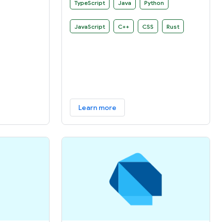
态系统提供
provides an extensible framework
TypeScript
Java
Python
that you can use to develop your own
build rules.
JavaScript
C++
CSS
Rust
Learn more