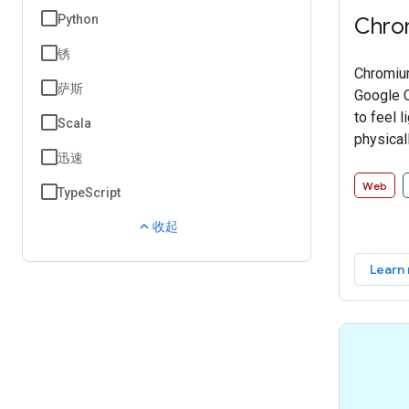
Python
Chro
锈
Chromium
萨斯
Google C
to feel l
Scala
physical
迅速
brought 
minimali
Web
TypeScript
window 
expand_less
browsers
收起
Learn