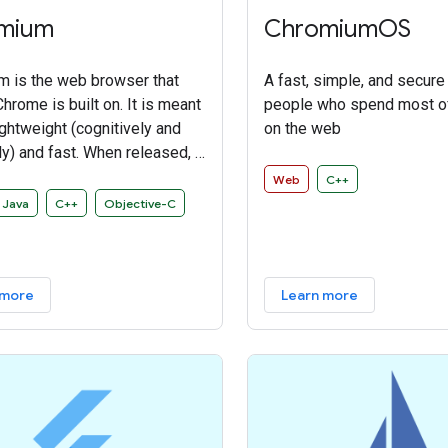
mium
ChromiumOS
 is the web browser that
A fast, simple, and secure
hrome is built on. It is meant
people who spend most of
ightweight (cognitively and
on the web
ly) and fast. When released, it
a sandbox security model,
Web
C++
st user interface, and tabbed
Java
C++
Objective-C
manager that many other
 have since adopted.
 more
Learn more