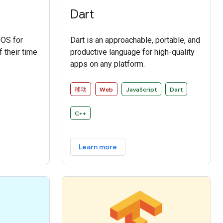
Dart
 OS for
Dart is an approachable, portable, and
 their time
productive language for high-quality
apps on any platform.
移动
Web
JavaScript
Dart
C++
Learn more