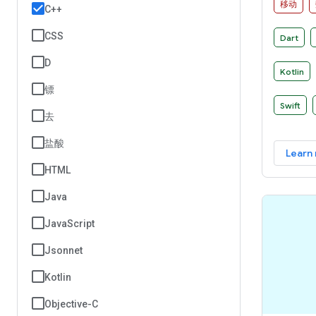
移动
C++
CSS
Dart
D
Kotlin
镖
Swift
去
盐酸
Learn
HTML
Java
JavaScript
Jsonnet
Kotlin
Objective-C