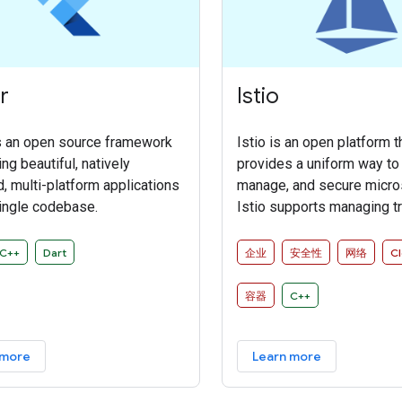
r
Istio
is an open source framework
Istio is an open platform t
ing beautiful, natively
provides a uniform way to
, multi-platform applications
manage, and secure micro
ingle codebase.
Istio supports managing tr
between microservices, e
access policies, and aggr
C++
Dart
企业
安全性
网络
C
telemetry data, all without
changes to microservice 
容器
C++
 more
Learn more