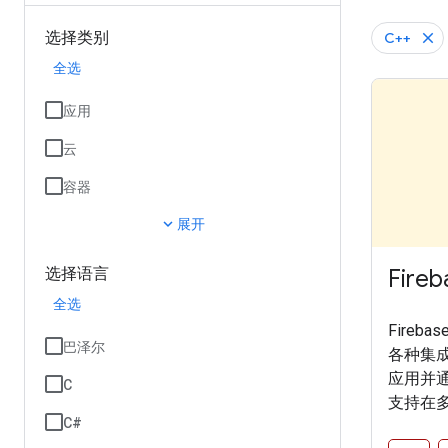
选择类别
C++
全选
应用
云
容器
expand_more
展开
Fireb
选择语言
全选
Fire
巴泽尔
各种集
应用并通过
C
支持在
C#
式访问 F