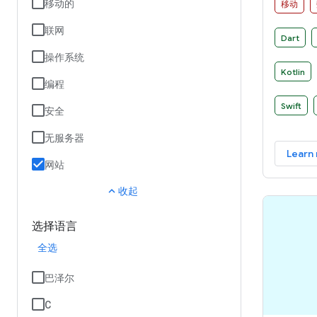
移动的
移动
联网
Dart
操作系统
Kotlin
编程
Swift
安全
无服务器
Learn
网站
expand_less
收起
选择语言
全选
巴泽尔
C