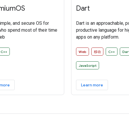
miumOS
Dart
simple, and secure OS for
Dart is an approachable, p
ho spend most of their time
productive language for hi
web
apps on any platform.
C++
Web
移动
C++
Dar
JavaScript
 more
Learn more