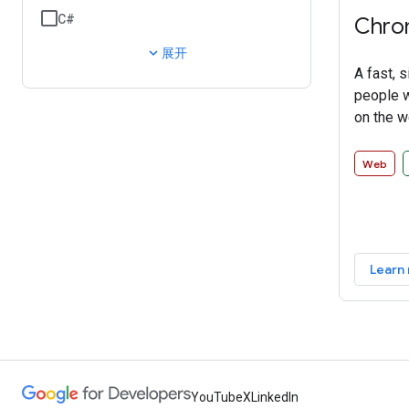
C#
Chro
expand_more
展开
A fast, 
people w
on the 
Web
Learn
YouTube
X
LinkedIn