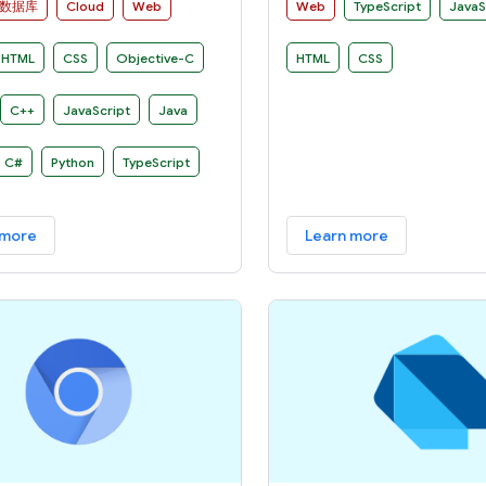
deployed to mobile devic
数据库
Cloud
Web
Web
TypeScript
JavaS
desktops as websites and
applications.
HTML
CSS
Objective-C
HTML
CSS
C++
JavaScript
Java
C#
Python
TypeScript
 more
Learn more