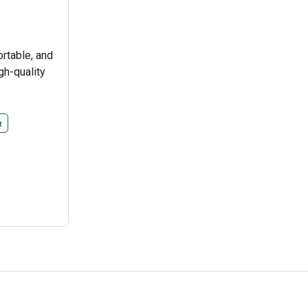
ortable, and
gh-quality
t