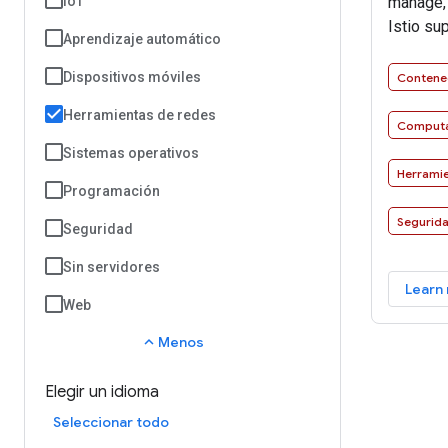
manage, 
IoT
Istio su
Aprendizaje automático
between 
access p
Dispositivos móviles
Contene
telemetry
Herramientas de redes
changes 
Computa
Sistemas operativos
Herramie
Programación
Segurid
Seguridad
Sin servidores
Learn
Web
expand_less
Menos
Elegir un idioma
Seleccionar todo