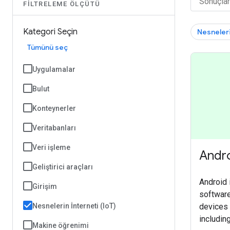
FILTRELEME ÖLÇÜTÜ
Kategori Seçin
Nesneleri
Tümünü seç
Uygulamalar
Bulut
Konteynerler
Veritabanları
Veri işleme
Andr
Geliştirici araçları
Android 
Girişim
software
devices 
Nesnelerin İnterneti (IoT)
includin
Makine öğrenimi