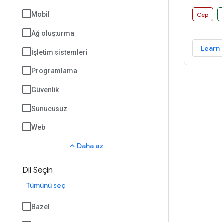
TVs, aut
devices.
Mobil
Cep
Android 
Ağ oluşturma
platform
Learn
and deve
İşletim sistemleri
reality 
Programlama
real-wor
mobile e
Güvenlik
Sunucusuz
Web
expand_less
Daha az
Dil Seçin
Tümünü seç
Bazel