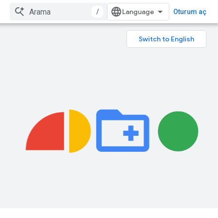
/
Oturum aç