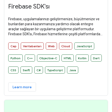
Firebase SDK'sı
Firebase, uygulamalarınızı geliştirmenize, büyütmenize ve
bunlardan para kazanmanıza yardımcı olacak entegre
araçlar sağlayan bir uygulama geliştirme platformudur.
Firebase SDK'sı, Firebase hizmetlerine çeşitli platformlarda
sezgisel ve deyimsel bir şekilde erişim sağlar.
Cep
Veritabanları
Web
Cloud
JavaScript
Python
C++
Objective-C
HTML
Kotlin
Dart
CSS
Swift
C#
TypeScript
Java
Learn more