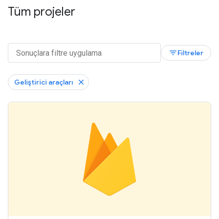
Tüm projeler
filter_list
Filtreler
Geliştirici araçları