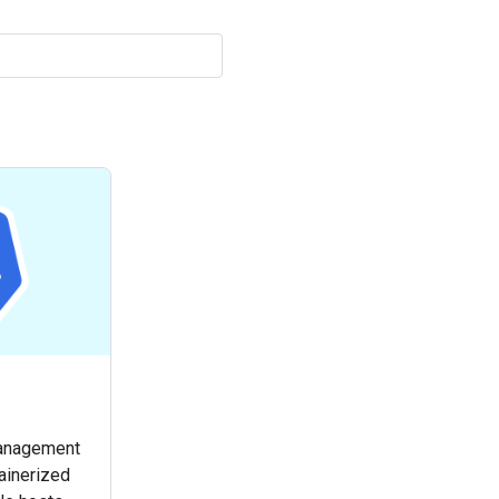
management
ainerized