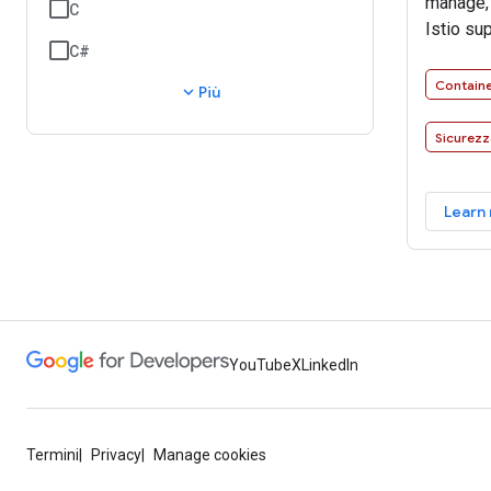
manage, 
C
Istio su
C#
between 
access p
Contain
expand_more
Più
telemetry
changes 
Sicurezz
Learn
YouTube
X
LinkedIn
Termini
Privacy
Manage cookies