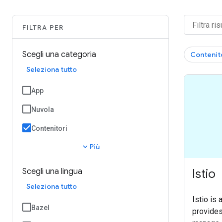
FILTRA PER
Scegli una categoria
Contenit
Seleziona tutto
App
Nuvola
Contenitori
expand_more
Più
Istio
Scegli una lingua
Seleziona tutto
Istio is 
Bazel
provides