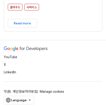
the “boring but difficult” parts of deploying and managing
cloud native services so you don’t have to.
클라우드
서버리스
Read more
YouTube
X
LinkedIn
약관
개인정보처리방침
Manage cookies