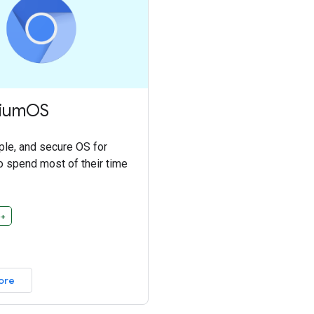
iumOS
ple, and secure OS for
 spend most of their time
++
ore