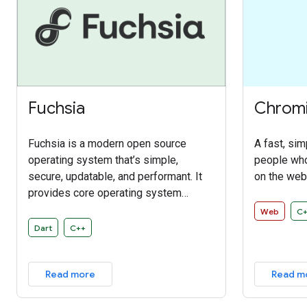
Fuchsia
Chrom
Fuchsia is a modern open source
A fast, sim
operating system that’s simple,
people who
secure, updatable, and performant. It
on the web
provides core operating system
functions like system resource
Web
C
management, a driver framework, and
Dart
C++
software abstractions. Fuchsia is a
general purpose operating system
Read more
Read m
designed to power a diverse
ecosystem of hardware and software.