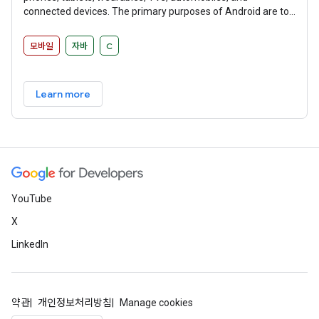
connected devices. The primary purposes of Android are to
create an open platform available for carriers, OEMs, and
developers to make their ideas a reality and to provide a
모바일
자바
C
successful, real-world product that improves the mobile
experience for users.
Learn more
YouTube
X
LinkedIn
약관
개인정보처리방침
Manage cookies